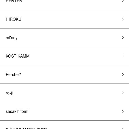
HENTEN
HIROKU
mi'ndy
KOST KAMM
Perche?
ro-ji
sasakihitomi