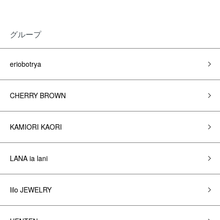
グループ
eriobotrya
CHERRY BROWN
KAMIORI KAORI
LANA ia lani
lilo JEWELRY