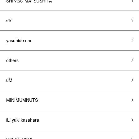
SHINGO MATSUSHITA
siki
yasuhide ono
others
uM
MINIMUMNUTS
iLi yuki kasahara