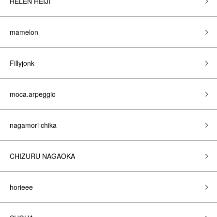
HELEN HEIJI
mamelon
Fillyjonk
moca.arpeggio
nagamori chika
CHIZURU NAGAOKA
horieee